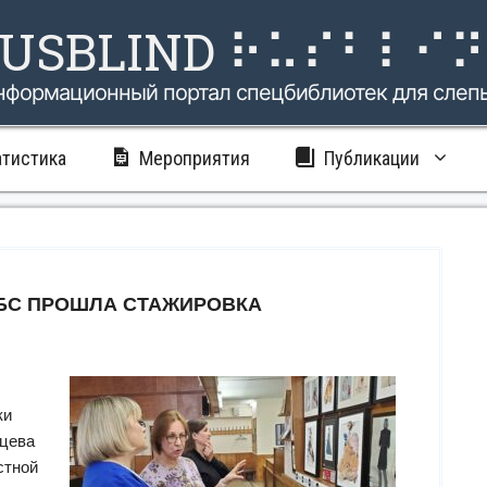
USBLIND ⠗⠥⠎⠃⠇⠊
нформационный портал спецбиблиотек для слеп
атистика
Мероприятия
Публикации
ГБС ПРОШЛА СТАЖИРОВКА
ки
нцева
стной