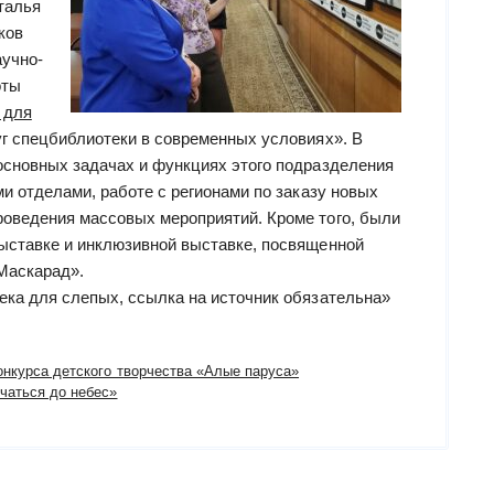
талья
ков
аучно-
оты
 для
уг спецбиблиотеки в современных условиях». В
основных задачах и функциях этого подразделения
ми отделами, работе с регионами по заказу новых
оведения массовых мероприятий. Кроме того, были
ыставке и инклюзивной выставке, посвященной
Маскарад».
ека для слепых, ссылка на источник обязательна»
онкурса детского творчества «Алые паруса»
чаться до небес»