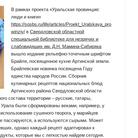
В рамках проекта «Уральская провинция:
люди и книги»
https://sosbs.ru/life/articles/Proekt_Uralskaya_pro
winziy/
в
Свердловской областной
специальной библиотеке для незрячих и
слабовидящих им. Д.Н. Мамина-Сибиряка
вышло издание рельефно-точечным шрифтом
Брайля, посвященное кухне Артинской земли.
Брайлевская новинка посвящена Году
единства народов России. Сборник
кулинарных рецептов национальных блюд
Артинского района Свердловской области
го состава территории – русские, татары,
 Урала были сформированы веками, например, у
 использование сушеного творога, у марийцев
не пассируются, а используются сырыми. Может
евших, однако каждый рецепт адаптирован к
дукты, которые мы с легкостью найдем сегодня.