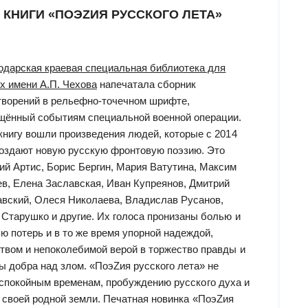
 КНИГИ «ПОЭZИЯ РУССКОГО ЛЕТА»
одарская краевая специальная библиотека для
х имени А.П. Чехова
напечатала сборник
творений в рельефно-точечном шрифте,
щённый событиям специальной военной операции.
 книгу вошли произведения людей, которые c 2014
создают новую русскую фронтовую поэзию. Это
ий Артис, Борис Бергин, Мария Ватутина, Максим
в, Елена Заславская, Иван Купреянов, Дмитрий
вский, Олеся Николаева, Владислав Русанов,
 Старушко и другие. Их голоса пронизаны болью и
ю потерь и в то же время упорной надеждой,
твом и непоколебимой верой в торжество правды и
ы добра над злом. «ПоэZия русского лета» не
еспокойным временам, пробуждению русского духа и
у своей родной земли. Печатная новинка «ПоэZия