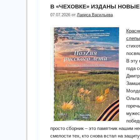
В «ЧЕХОВКЕ» ИЗДАНЫ НОВЫЕ
07.07.2026
от
Лариса Васильева
Красн
слепы
стихо
посвя
В эту
года 
Дмитр
Замше
Молда
Ольга
горечь
мужес
побед
просто сборник – это памятник нашим н
смелости тех, кто снова встал на защит