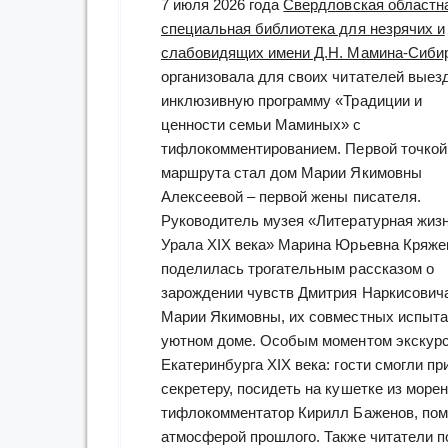
7 июля 2026 года
Свердловская областн
специальная библиотека для незрячих и
слабовидящих имени Д.Н. Мамина-Сиби
организовала для своих читателей выез
инклюзивную программу «Традиции и
ценности семьи Маминых» с
тифлокомментированием. Первой точкой
маршрута стал дом Марии Якимовны
Алексеевой – первой жены писателя.
Руководитель музея «Литературная жиз
Урала XIX века» Марина Юрьевна Кряже
поделилась трогательным рассказом о
зарождении чувств Дмитрия Наркисович
Марии Якимовны, их совместных испытан
уютном доме. Особым моментом экскурси
Екатеринбурга XIX века: гости смогли п
секретеру, посидеть на кушетке из море
тифлокомментатор Кирилл Баженов, помо
атмосферой прошлого. Также читатели 