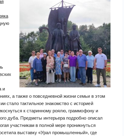
ая
ряка
дную
нь
вских
а и
иях, а также о повседневной жизни семьи в этом
и стало тактильное знакомство с историей
рикоснуться к старинному роялю, граммофону и
ного дуба. Предметы интерьера подробно описал
гая участникам в полной мере проникнуться
посетила выставку «Урал промышленный», где