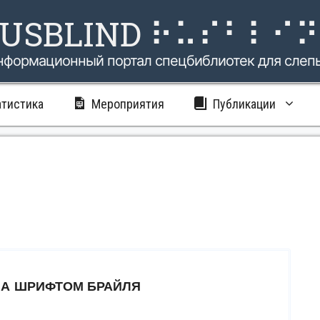
USBLIND ⠗⠥⠎⠃⠇⠊
нформационный портал спецбиблиотек для слеп
атистика
Мероприятия
Публикации
НА ШРИФТОМ БРАЙЛЯ