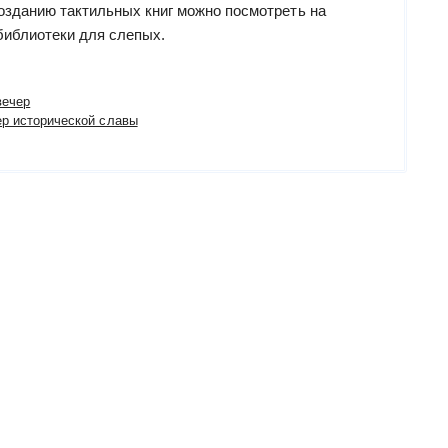
озданию тактильных книг можно посмотреть на
библиотеки для слепых.
вечер
ер исторической славы