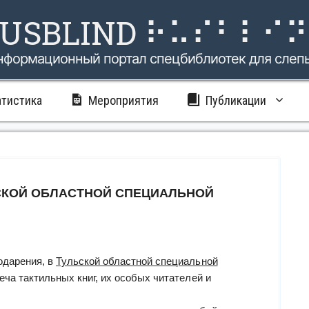
USBLIND ⠗⠥⠎⠃⠇⠊
нформационный портал спецбиблиотек для слеп
атистика
Мероприятия
Публикации
СКОЙ ОБЛАСТНОЙ СПЕЦИАЛЬНОЙ
одарения, в
Тульской областной специальной
ча тактильных книг, их особых читателей и