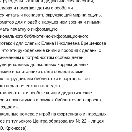
 рукодельных книг и дидактических пособий,
лярах и помогают детям с особыми
я читать и познавать окружающий мир на ощупь.
матов для людей с нарушением зрения и иными
мать печатную информацию.
гионального библиотечно-информационного
иотекой для слепых Елена Николаевна Брешенкова
 что эти рукодельные книги и пособия сделаны с
вниманием к потребностям особых детей.
 муниципальных дошкольных коррекционных
енькие воспитанники стали обладателями
ых сотрудниками библиотеки в партнерстве с
го педагогического колледжа.
тавливать эти особые книги и дидактические
ов и практикумов в рамках библиотечного проекта
создаем».
кальные номера с игрой на фортепиано и народных
ов из тульского Центра образования № 22 – лицея
Ю. Крючкова).