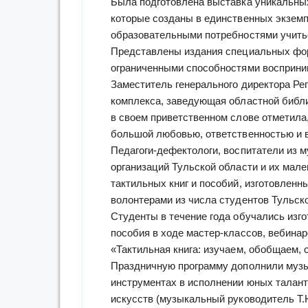
Была подготовлена выставка уникальных
которые созданы в единственных экземп
образовательными потребностями учитьс
Представлены издания специальных фор
ограниченными способностями восприни
Заместитель генерального директора Ре
комплекса, заведующая областной библ
в своем приветственном слове отметила,
большой любовью, ответственностью и 
Педагоги-дефектологи, воспитатели из
организаций Тульской области и их мал
тактильных книг и пособий, изготовленн
волонтерами из числа студентов Тульско
Студенты в течение года обучались изго
пособия в ходе мастер-классов, вебинар
«Тактильная книга: изучаем, обобщаем, 
Праздничную программу дополнили музы
инструментах в исполнении юных талант
искусств (музыкальный руководитель Т.