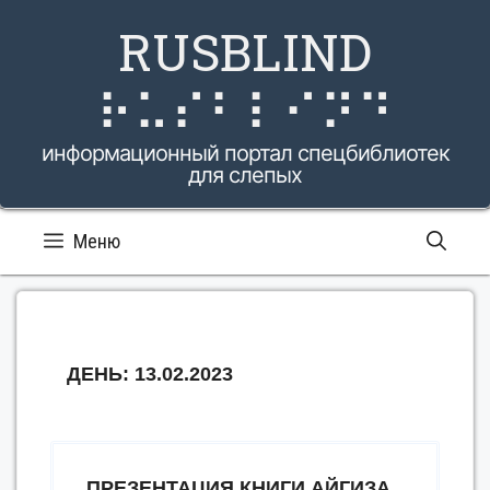
Перейти
RUSBLIND
к
содержимому
⠗⠥⠎⠃⠇⠊⠝⠙
информационный портал спецбиблиотек
для слепых
Меню
ДЕНЬ:
13.02.2023
ПРЕЗЕНТАЦИЯ КНИГИ АЙГИЗА