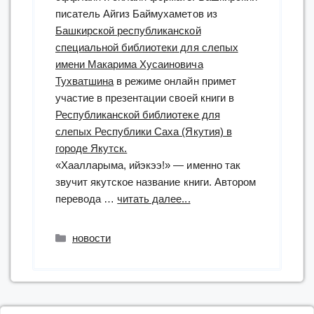
писатель Айгиз Баймухаметов из
Башкирской республиканской
специальной библиотеки для слепых
имени Макарима Хусаиновича
Тухватшина
в режиме онлайн примет
участие в презентации своей книги в
Республиканской библиотеке для
слепых Республики Саха (Якутия) в
городе Якутск.
«Хаалларыма, ийэкээ!» — именно так
звучит якутское название книги. Автором
“Презентация
перевода …
читать далее...
книги
Айгиза
Рубрики
новости
Баймухаметова”