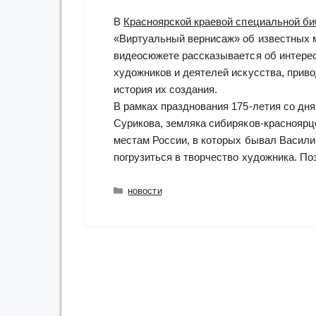
В
Красноярской краевой специальной би
«Виртуальный вернисаж» об известных м
видеосюжете рассказывается об интере
художников и деятелей искусства, прив
история их создания.
В рамках празднования 175-летия со дн
Сурикова, земляка сибиряков-красноярц
местам России, в которых бывал Васили
погрузиться в творчество художника. П
Рубрики
новости