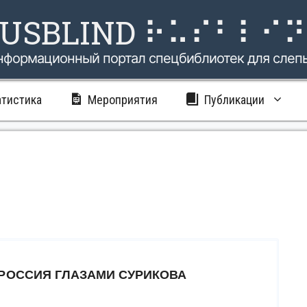
USBLIND ⠗⠥⠎⠃⠇⠊
нформационный портал спецбиблиотек для слеп
атистика
Мероприятия
Публикации
РОССИЯ ГЛАЗАМИ СУРИКОВА