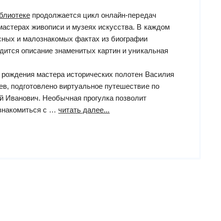
блиотеке
продолжается цикл онлайн-передач
астерах живописи и музеях искусства. В каждом
сных и малознакомых фактах из биографии
одится описание знаменитых картин и уникальная
я рождения мастера исторических полотен Василия
ев, подготовлено виртуальное путешествие по
й Иванович. Необычная прогулка позволит
“«Виртуальный
ознакомиться с …
читать далее...
вернисаж»:
Россия
глазами
Сурикова”