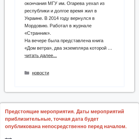
окончания МГУ им. Огарева уехал из
республики и долгое время жил в
Украине. В 2014 году вернулся в
Мордовию. Работал в журнале
«Странник».
На вечере была представлена книга
«Дом ветра», два экземпляра которой …
“«Пусть
читать далее...
будет
мир»:
Рубрики
новости
творческий
вечер
С.В.
Кубасова”
Предстоящие мероприятия. Даты мероприятий
приблизительные, точная дата будет
опубликована непосредственно перед началом.