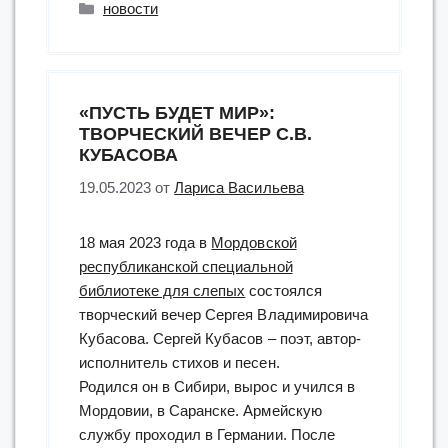
Рубрики
новости
инклюзивног
творческого
АртМедиа
проекта
«ПУСТЬ БУДЕТ МИР»:
«Живая
ТВОРЧЕСКИЙ ВЕЧЕР С.В.
книга»”
КУБАСОВА
19.05.2023
от
Лариса Васильева
18 мая 2023 года в
Мордовской
республиканской специальной
библиотеке для слепых
состоялся
творческий вечер Сергея Владимировича
Кубасова. Сергей Кубасов – поэт, автор-
исполнитель стихов и песен.
Родился он в Сибири, вырос и учился в
Мордовии, в Саранске. Армейскую
службу проходил в Германии. После