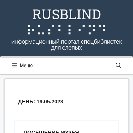
Перейти
RUSBLIND
к
содержимому
⠗⠥⠎⠃⠇⠊⠝⠙
информационный портал спецбиблиотек
для слепых
Меню
ДЕНЬ:
19.05.2023
ПОСЕЩЕНИЕ МУЗЕЯ