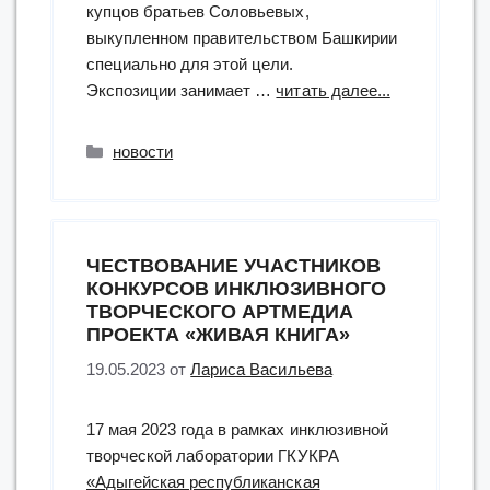
купцов братьев Соловьевых,
выкупленном правительством Башкирии
специально для этой цели.
“посещение
Экспозиции занимает …
читать далее...
Музея
полярников
Рубрики
новости
имени
Валериана
Альбанова”
ЧЕСТВОВАНИЕ УЧАСТНИКОВ
КОНКУРСОВ ИНКЛЮЗИВНОГО
ТВОРЧЕСКОГО АРТМЕДИА
ПРОЕКТА «ЖИВАЯ КНИГА»
19.05.2023
от
Лариса Васильева
17 мая 2023 года в рамках инклюзивной
творческой лаборатории ГКУКРА
«Адыгейская республиканская