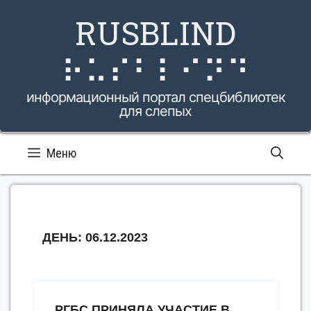
Перейти
RUSBLIND
к
содержимому
⠗⠥⠎⠃⠇⠊⠝⠙
информационный портал спецбиблиотек
для слепых
Меню
ДЕНЬ:
06.12.2023
РГБС ПРИНЯЛА УЧАСТИЕ В