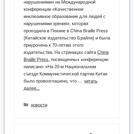
нарушениями» на Международной
конференции «Качественное
инклюзивное образование для людей с
нарушениями зрения», которая
проходила в Пекине в China Braille Press
(Китайское издательство Брайля) и была
приурочена к 70-летию этого
издательства. На страницах сайта
China
Braille Press,
посвященных конференции
написано: «На 20-м Национальном
съезде Коммунистической партии Китая
было провозглашено, что …
читать
“РГБС
далее...
приняла
участие
Рубрики
новости
в
международной
конференции
по