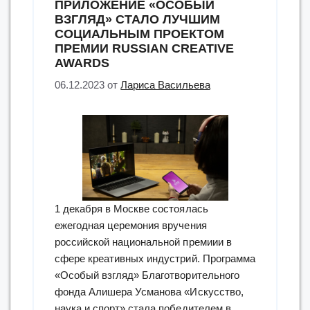
ПРИЛОЖЕНИЕ «ОСОБЫЙ
образованию
ВЗГЛЯД» СТАЛО ЛУЧШИМ
для
СОЦИАЛЬНЫМ ПРОЕКТОМ
слепых
ПРЕМИИ RUSSIAN CREATIVE
и
AWARDS
слабовидящих”
06.12.2023
от
Лариса Васильева
1 декабря в Москве состоялась
ежегодная церемония вручения
российской национальной премиии в
сфере креативных индустрий. Программа
«Особый взгляд» Благотворительного
фонда Алишера Усманова «Искусство,
наука и спорт» стала победителем в