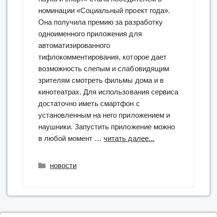
номинации «Социальный проект года».
Она получила премию за разработку
одноименного приложения для
автоматизированного
тифлокомментирования, которое дает
возможность слепым и слабовидящим
зрителям смотреть фильмы дома и в
кинотеатрах. Для использования сервиса
достаточно иметь смартфон с
установленным на него приложением и
наушники. Запустить приложение можно
“Приложение
в любой момент …
читать далее...
«Особый
взгляд»
Рубрики
новости
стало
лучшим
социальным
проектом