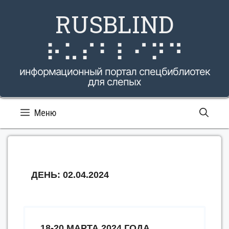
Перейти
RUSBLIND
к
содержимому
⠗⠥⠎⠃⠇⠊⠝⠙
информационный портал спецбиблиотек
для слепых
Меню
ДЕНЬ:
02.04.2024
18-20 МАРТА 2024 ГОДА