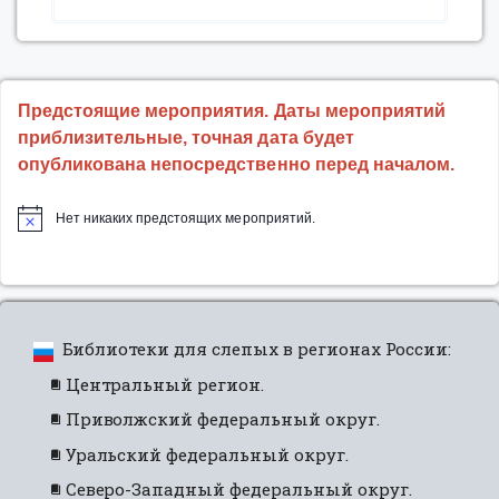
года
состоялась
межрегиональная
школа
Предстоящие мероприятия. Даты мероприятий
молодых
приблизительные, точная дата будет
тифлобиблиотекарей
опубликована непосредственно перед началом.
России
«Точки
Нет никаких предстоящих мероприятий.
развития
–
точки
роста».”
Библиотеки для слепых в регионах России:
Центральный регион.
Приволжский федеральный округ.
Уральский федеральный округ.
Северо-Западный федеральный округ.