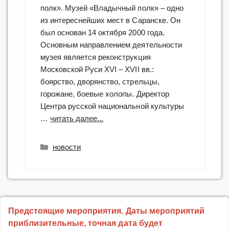
полк». Музей «Владычный полк» – одно
из интереснейших мест в Саранске. Он
был основан 14 октября 2000 года.
Основным направлением деятельности
музея является реконструкция
Московской Руси XVI – XVII вв.:
боярство, дворянство, стрельцы,
горожане, боевые холопы. Директор
Центра русской национальной культуры
“«Владычный
…
читать далее...
полк»:
тифлоэкскурс”
Рубрики
новости
Предстоящие мероприятия. Даты мероприятий
приблизительные, точная дата будет