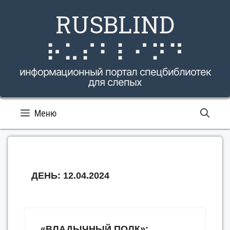
Перейти
RUSBLIND
к
содержимому
⠗⠥⠎⠃⠇⠊⠝⠙
информационный портал спецбиблиотек
для слепых
Меню
ДЕНЬ:
12.04.2024
«ВЛАДЫЧНЫЙ ПОЛК»: