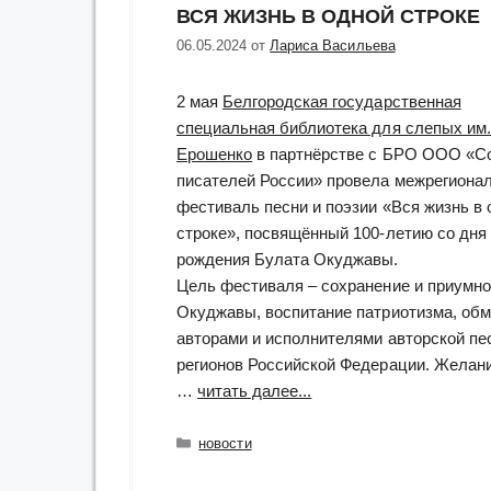
ВСЯ ЖИЗНЬ В ОДНОЙ СТРОКЕ
06.05.2024
от
Лариса Васильева
2 мая
Белгородская государственная
специальная библиотека для слепых им.
Ерошенко
в партнёрстве с БРО ООО «С
писателей России» провела межрегиона
фестиваль песни и поэзии «Вся жизнь в 
строке», посвящённый 100-летию со дня
рождения Булата Окуджавы.
Цель фестиваля – сохранение и приумн
Окуджавы, воспитание патриотизма, об
авторами и исполнителями авторской пес
регионов Российской Федерации. Желани
“Вся
…
читать далее...
жизнь
в
Рубрики
новости
одной