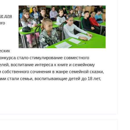
ке для
ого
еских
конкурса стало стимулирование совместного
елей, воспитание интереса к книге и семейному
 собственного сочинения в жанре семейной сказки,
ками стали семьи, воспитывающие детей до 18 лет,
с
а
ом