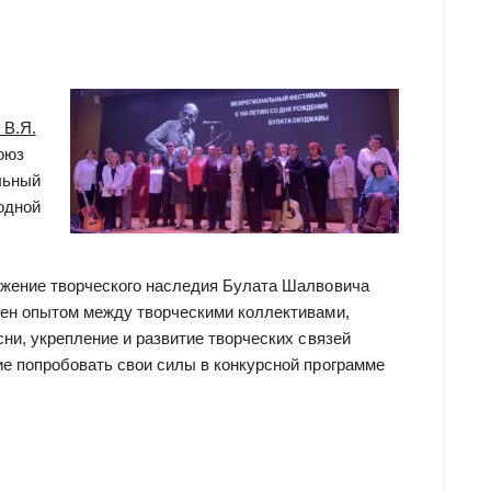
 В.Я.
оюз
льный
одной
ожение творческого наследия Булата Шалвовича
мен опытом между творческими коллективами,
ни, укрепление и развитие творческих связей
е попробовать свои силы в конкурсной программе