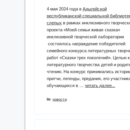
4 мая 2024 года в
Адыгейской
республиканской специальной библиоте
слепых
в рамках инклюзивного творческ
проекта «Моей семьи живая сказка»
инклюзивной творческой лаборатории
состоялось награждение победителей
семейного конкурса литературных творч
работ «Сказки трех поколений». Целью 
литературного творчества детей и родит
чтению. На конкурс принимались истории
притчи, легенды, предания, его участни
“конкур
обучающихся в …
читать далее...
«Сказк
в
Рубрики
новости
семейн
кругу»”