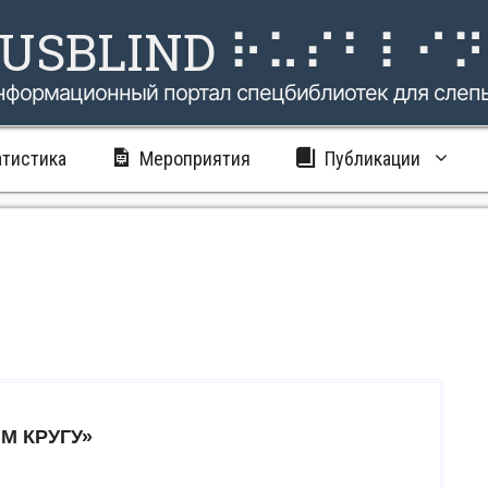
USBLIND ⠗⠥⠎⠃⠇⠊
нформационный портал спецбиблиотек для слеп
атистика
Мероприятия
Публикации
М КРУГУ»