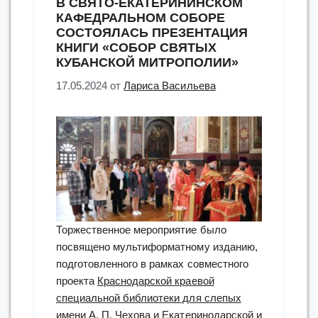
В СВЯТО-ЕКАТЕРИНИНСКОМ
образовательной
КАФЕДРАЛЬНОМ СОБОРЕ
школы
СОСТОЯЛАСЬ ПРЕЗЕНТАЦИЯ
г.
КНИГИ «СОБОР СВЯТЫХ
Москвы”
КУБАНСКОЙ МИТРОПОЛИИ»
17.05.2024
от
Лариса Васильева
Торжественное мероприятие было
посвящено мультиформатному изданию,
подготовленного в рамках совместного
проекта
Краснодарской краевой
специальной библиотеки для слепых
имени А. П. Чехова
и Екатеринодарской и