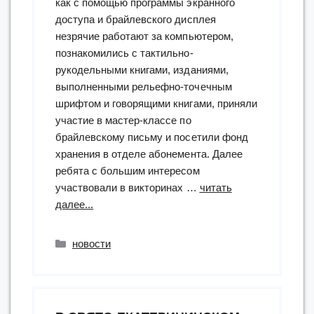
как с помощью программы экранного
доступа и брайлевского дисплея
незрячие работают за компьютером,
познакомились с тактильно-
рукодельными книгами, изданиями,
выполненными рельефно-точечным
шрифтом и говорящими книгами, приняли
участие в мастер-классе по
брайлевскому письму и посетили фонд
хранения в отделе абонемента. Далее
ребята с большим интересом
участвовали в викторинах …
читать
“РГБС
далее...
посетили
учащиеся
Рубрики
новости
5-
го
класса
средней