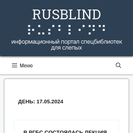
Перейти
RUSBLIND
к
содержимому
⠗⠥⠎⠃⠇⠊⠝⠙
информационный портал спецбиблиотек
для слепых
Меню
ДЕНЬ:
17.05.2024
В РГБС СОСТОЯЛАСЬ ЛЕКЦИЯ