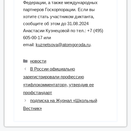
Федерации, а также международных
партнеров Госкорпорации. Если вы
хотите стать участником диктанта,
сообщите об этом до 31.08.2024
Анастасии Кузнецовой по тел.: +7 (495)
605-00-17 или
email:
kuznetsova@atomgoroda.ru
.
Рубрики
новости
В России официально
зарегистрировали профессию
«тифлокомментатор», утвердив ее
профстандарт
подписка на Журнал «Школьный
Вестник»