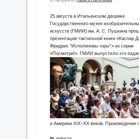
27.08.2024
от
Лариса Васильева
25 августа в Итальянском дворике
Государственного музея изобразительн
искусств (ГМИИ) им. А. С. Пушкина про
презентация тактильной книги «Каспар 
Фридрих “Исполиновы горы”» из серии
«Посмотри!». ГМИИ выпустило это издан
и Америки XIX–XX веков. Произведение 
Рубрики
новости