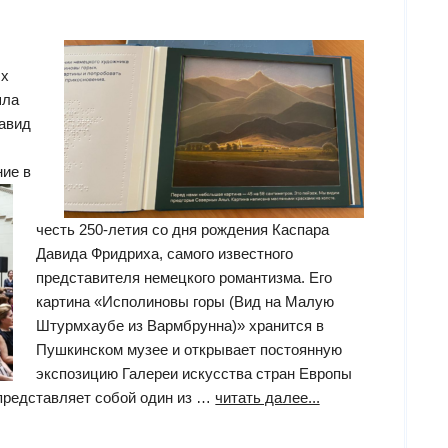
ых
шла
Давид
ие в
честь 250-летия со дня рождения Каспара
Давида Фридриха, самого известного
представителя немецкого романтизма. Его
картина «Исполиновы горы (Вид на Малую
Штурмхаубе из Вармбрунна)» хранится в
Пушкинском музее и открывает постоянную
экспозицию Галереи искусства стран Европы
“презентация
представляет собой один из …
читать далее...
тактильной
книги