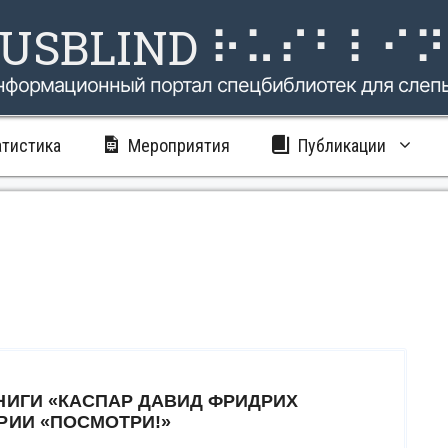
USBLIND ⠗⠥⠎⠃⠇⠊
нформационный портал спецбиблиотек для слеп
атистика
Мероприятия
Публикации
НИГИ «КАСПАР ДАВИД ФРИДРИХ
РИИ «ПОСМОТРИ!»