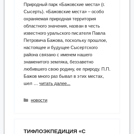
Природный парк «Бажовские места» (г.
Сысерть). «Бажовские места» – особо
охраняемая природная территория
областного значения, назван в честь
известного уральского писателя Павла
Петровича Бажова, поскольку прошлое,
настоящее и будущее Сысертского
района связано с именем нашего
знаменитого земляка, беззаветно
любившего свою родину, ее природу. П.П.
Бажов много раз бывал в этих местах,
“Юные
шел …
читать далее...
читатели
в
Рубрики
новости
природном
парке
«Бажовские
места»”
ТИФЛОЭКПЕДИЦИЯ «С