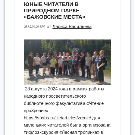
ЮНЫЕ ЧИТАТЕЛИ В
чашек
ПРИРОДНОМ ПАРКЕ
бытия…”
«БАЖОВСКИЕ МЕСТА»
К
30.08.2024
от
Лариса Васильева
юбилею
Михаила
Юрьевича
Лермонтова»”
28 августа 2024 года в рамках работы
народного просветительского
библиотечного факультатива «Чтение
проЗрение»
https://sosbs.ru/life/articles/zrenie/
для
маленьких читателей была организована
тифлоэкскурсия «Лесная тропинка» в