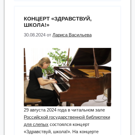
слепых
имени
КОНЦЕРТ «ЗДРАВСТВУЙ,
А.П.
ШКОЛА!»
Чехова
30.08.2024
от
Лариса Васильева
проведет
Международную
научно-
практическую
конференцию”
29 августа 2024 года в читальном зале
Российской государственной библиотеки
для слепых
состоялся концерт
«Здравствуй, школа!». На концерте