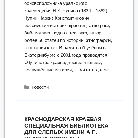
основоположника уральского
краеведения Н.К. Чупина (1824 – 1882).
Чупин Наркиз Константинович –
российский историк, краевед, этнограф,
библиограф, педагог, географ, автор
более 50 статей по истории, этнографии,
географии края. В память об учёном в
Екатеринбурге с 2001 года проводятся
«Чупинские краеведческие чтения»,
“Тифлоэкпе
посвящённые истории, …
читать далее...
«С
Чупиным
Рубрики
новости
по
Уралу!»”
КРАСНОДАРСКАЯ КРАЕВАЯ
СПЕЦИАЛЬНАЯ БИБЛИОТЕКА
ДЛЯ СЛЕПЫХ ИМЕНИ А.П.