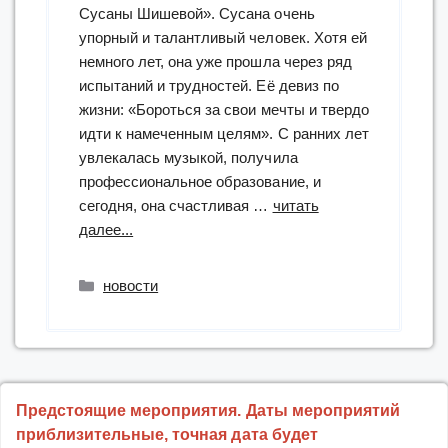
Сусаны Шишевой». Сусана очень
упорный и талантливый человек. Хотя ей
немного лет, она уже прошла через ряд
испытаний и трудностей. Её девиз по
жизни: «Бороться за свои мечты и твердо
идти к намеченным целям». С ранних лет
увлекалась музыкой, получила
профессиональное образование, и
сегодня, она счастливая …
читать
“творческая
далее...
встреча
«Звуки
Рубрики
новости
вдохновения
Сусаны
Шишевой»
в
рамках
Предстоящие мероприятия. Даты мероприятий
цикла
приблизительные, точная дата будет
мероприятий