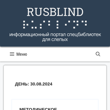
Перейти
RUSBLIND
к
содержимому
⠗⠥⠎⠃⠇⠊⠝⠙
информационный портал спецбиблиотек
для слепых
Меню
ДЕНЬ:
30.08.2024
МЕТОДИЧЕСКОЕ