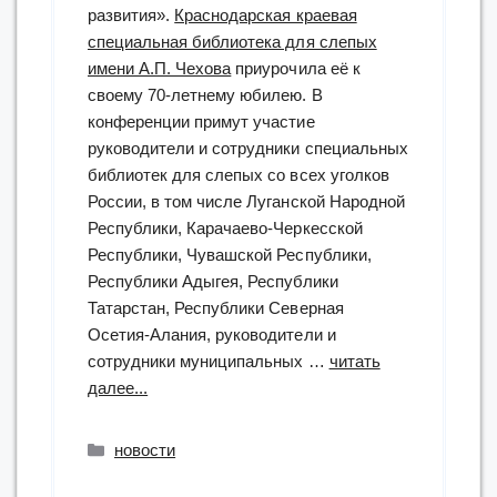
развития».
Краснодарская краевая
специальная библиотека для слепых
имени А.П. Чехова
приурочила её к
своему 70-летнему юбилею. В
конференции примут участие
руководители и сотрудники специальных
библиотек для слепых со всех уголков
России, в том числе Луганской Народной
Республики, Карачаево-Черкесской
Республики, Чувашской Республики,
Республики Адыгея, Республики
Татарстан, Республики Северная
Осетия-Алания, руководители и
сотрудники муниципальных …
читать
“Краснодарская
далее...
краевая
специальная
Рубрики
новости
библиотека
для