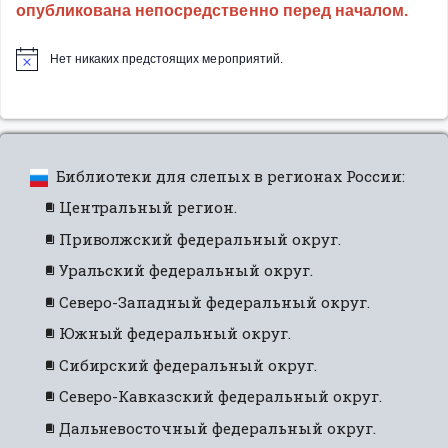
опубликована непосредственно перед началом.
об
инвалидах
Нет никаких предстоящих мероприятий.
по
зрению
«Таланты
рядом
с
Библиотеки для слепых в регионах России:
нами»”
Центральный регион.
Приволжский федеральный округ.
Уральский федеральный округ.
Северо-Западный федеральный округ.
Южный федеральный округ.
Сибирский федеральный округ.
Северо-Кавказский федеральный округ.
Дальневосточный федеральный округ.