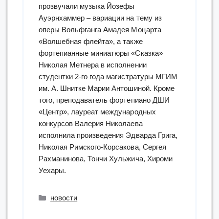
прозвучали музыка Йозефы
Ауэрнхаммер – вариации на тему из
оперы Вольфганга Амадея Моцарта
«Волшебная флейта», а также
фортепианные миниатюры «Сказка»
Николая Метнера в исполнении
студентки 2-го года магистратуры МГИМ
им. А. Шнитке Марии Антошиной. Кроме
того, преподаватель фортепиано ДШИ
«Центр», лауреат международных
конкурсов Валерия Николаева
исполнила произведения Эдварда Грига,
Николая Римского-Корсакова, Сергея
Рахманинова, Тончи Хульжича, Хироми
Уехары.
Рубрики
новости