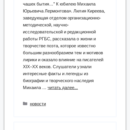
чашек бытия…” К юбилею Михаила
Юрьевича Лермонтова». Лилия Киреева,
заведующая отделом организационно-
методической, научно-
исследовательской и редакционной
работы РГБС, рассказала о жизни и
творчестве поэта, которое известно
большим разнообразием тем и мотивов
лирики и оказало влияние на писателей
XIX–XX веков. Слушатели узнали
интересные факты и легенды из
биографии и творческого наследия
“методическое
Михаила …
читать далее...
мероприятие
на
Рубрики
новости
тему
«“Мы
пьем
из