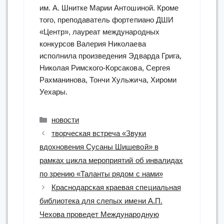
им. А. Шнитке Марии Антошиной. Кроме
того, преподаватель фортепиано ДШИ
«Центр», лауреат международных
конкурсов Валерия Николаева
исполнила произведения Эдварда Грига,
Николая Римского-Корсакова, Сергея
Рахманинова, Тончи Хульжича, Хироми
Уехары.
Рубрики
новости
творческая встреча «Звуки
вдохновения Сусаны Шишевой» в
рамках цикла мероприятий об инвалидах
по зрению «Таланты рядом с нами»
Краснодарская краевая специальная
библиотека для слепых имени А.П.
Чехова проведет Международную