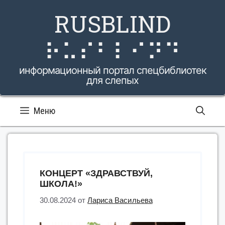
Перейти
RUSBLIND
к
содержимому
⠗⠥⠎⠃⠇⠊⠝⠙
информационный портал спецбиблиотек
для слепых
Меню
КОНЦЕРТ «ЗДРАВСТВУЙ,
ШКОЛА!»
30.08.2024
от
Лариса Васильева