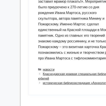
заставил мрамор плакать!». Мероприяти
было приурочено к 270-летию со дня
рождения Ивана Мартоса, русского
скульптора, автора памятника Минину и
Пожарскому. Именно Мартос сделал
единственный на Красной площади в Мо
памятник. Одно из главных его творений
знакомо каждому россиянину, и не толь
Пожарскому – это визитная карточка Кра
познакомились с жизнью и творчеством 
про Ивана Мартоса с тифлокомментария
Рубрики
новости
Краснодарская краевая специальная библи
юбилей
историческая библиоэкспедиция «Археолог