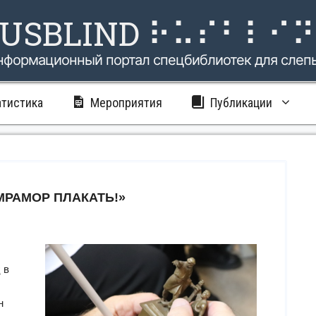
USBLIND ⠗⠥⠎⠃⠇⠊
нформационный портал спецбиблиотек для слеп
атистика
Мероприятия
Публикации
МРАМОР ПЛАКАТЬ!»
х
в
н