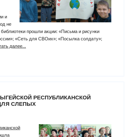
и и
од не
библиотеки прошли акции: «Письма и рисунки
оссии»; «Сеть для СВОих»; «Посылка солдату»;
“«Ночь
тать далее...
искусств–
2024»
в
Мордовской
республиканской
специальной
АДЫГЕЙСКОЙ РЕСПУБЛИКАНСКОЙ
библиотеке
ДЛЯ СЛЕПЫХ
для
слепых”
ликанской
ошла