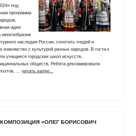
2024» под
чная программа
ародов,
вная идея
ь многообразие
ьтурного наследия России, сплотить людей и
а знакомство с культурой разных народов. В гости к
ли учащиеся городских школ искусств,
национальных обществ. Ребята декламировали
“«Ночь
 поэтов, …
читать далее...
искусств
–
2024»
в
Адыгейской
республиканской
 КОМПОЗИЦИЯ «ОЛЕГ БОРИСОВИЧ
специальной
библиотеке