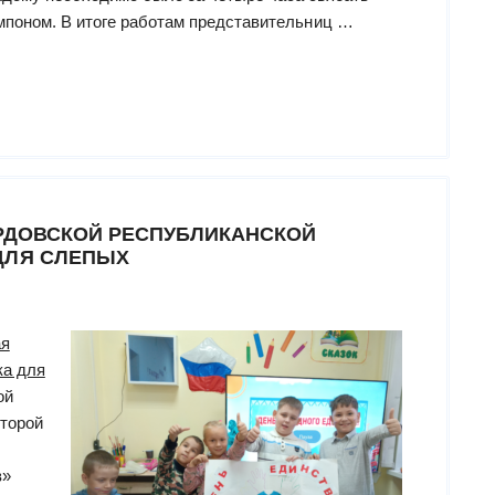
омпоном. В итоге работам представительниц …
ОРДОВСКОЙ РЕСПУБЛИКАНСКОЙ
ДЛЯ СЛЕПЫХ
ая
ка для
ой
оторой
в»