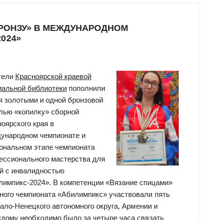
специальной
библиотеке
БРОНЗУ» В МЕЖДУНАРОДНОМ
для
024»
слепых:
фестивальный
тифлопоказ
и
тели
Красноярской краевой
встреча
иальной библиотеки
пополнили
с
я золотыми и одной бронзовой
режиссером
лью «копилку» сборной
Аллой
оярского края в
Суриковой”
ународном чемпионате и
ональном этапе чемпионата
ессионального мастерства для
й с инвалидностью
лимпикс-2024». В компетенции «Вязание спицами»
ного чемпионата «Абилимпикс» участвовали пять
мало-Ненецкого автономного округа, Армении и
ждому необходимо было за четыре часа связать