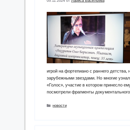
05.11.2024
от
Лариса Васильева
игрой на фортепиано с раннего детства,
зарубежными звездами. Но многие узнал
«Голос», участие в котором принесло ем
посмотрели фрагменты документального
Рубрики
новости