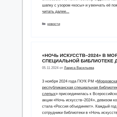
шапку с узором «косы» и увенчать её п
“Навязали
читать далее...
на
«золото»
Рубрики
новости
и
«бронзу»
в
Международном
«НОЧЬ ИСКУССТВ–2024» В М
чемпионате
СПЕЦИАЛЬНОЙ БИБЛИОТЕКЕ 
«Абилимпикс-2024»”
05.11.2024
от
Лариса Васильева
3 ноября 2024 года ГКУК РМ «
Мордовск
республиканская специальная библиоте
слепых
» присоединилась к Всероссийск
акции «Ночь искусств–2024», девизом к
стала «Россия объединяет». Каждый год
сотрудники библиотеки в «Ночь искусст