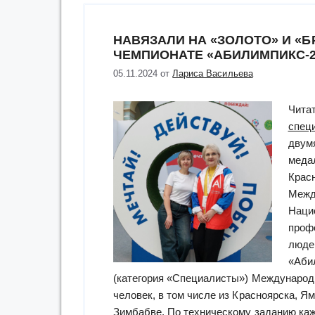
НАВЯЗАЛИ НА «ЗОЛОТО» И «
ЧЕМПИОНАТЕ «АБИЛИМПИКС-2
05.11.2024
от
Лариса Васильева
Чита
спец
двум
меда
Красн
Межд
Наци
проф
люде
«Аби
(категория «Специалисты») Международ
человек, в том числе из Красноярска, Я
Зимбабве. По техническому заданию ка