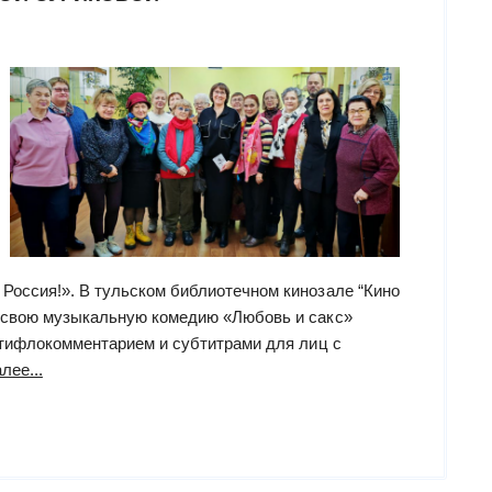
Россия!». В тульском библиотечном кинозале “Кино
а свою музыкальную комедию «Любовь и сакс»
с тифлокомментарием и субтитрами для лиц с
““Ночь
лее...
искусств-2024”
в
Тульской
областной