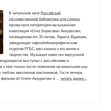
для
слепых”
В читальном зале
Российской
государственной библиотеки для слепых
прозвучала литературно-музыкальная
композиция «Олег Борисович Аккуратов»,
посвященная его 35-летию. Лариса Жданова,
заведующая тифлобиблиографическим
отделом РГБС, рассказала о его жизни и
творчестве. Музыкант известен виртуозной
 неоднократно выступал с российскими и
и о нем только после появления на вокальном шоу
у любовь миллионов поклонников. Гости вечера
“литературно-
 фильма об Олеге Аккуратове и …
читать далее...
музыкальная
композиция
«Олег
Борисович
Аккуратов»”