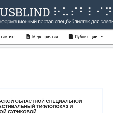
USBLIND ⠗⠥⠎⠃⠇⠊
нформационный портал спецбиблиотек для слеп
атистика
Мероприятия
Публикации
УЛЬСКОЙ ОБЛАСТНОЙ СПЕЦИАЛЬНОЙ
ФЕСТИВАЛЬНЫЙ ТИФЛОПОКАЗ И
ЛОЙ СУРИКОВОЙ