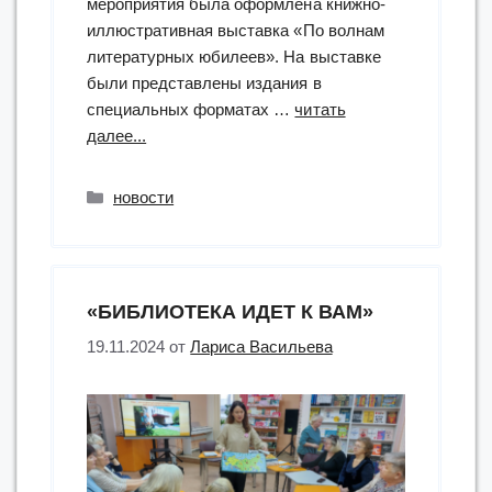
мероприятия была оформлена книжно-
иллюстративная выставка «По волнам
литературных юбилеев». На выставке
были представлены издания в
специальных форматах …
читать
“литературный
далее...
фестиваль
«По
Рубрики
новости
волнам
литературных
юбилеев»,
посвященный
«БИБЛИОТЕКА ИДЕТ К ВАМ»
юбилеям
детских
19.11.2024
от
Лариса Васильева
писателей:
Виталия
Бианки,
Кира
Булычева,