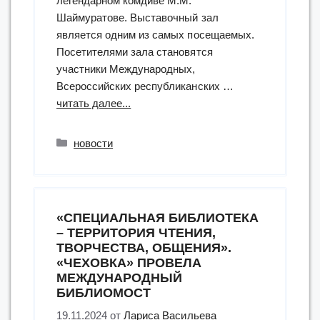
легендарном комдиве М.М.
Шаймуратове. Выставочный зал
является одним из самых посещаемых.
Посетителями зала становятся
участники Международных,
Всероссийских республиканских …
“выезд
читать далее...
в
музей
Рубрики
новости
военно-
патриотического
направления:
в
«СПЕЦИАЛЬНАЯ БИБЛИОТЕКА
рамках
– ТЕРРИТОРИЯ ЧТЕНИЯ,
реализации
ТВОРЧЕСТВА, ОБЩЕНИЯ».
грантового
«ЧЕХОВКА» ПРОВЕЛА
проекта
МЕЖДУНАРОДНЫЙ
«Башкортостан
БИБЛИОМОСТ
–
19.11.2024
от
Лариса Васильева