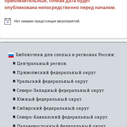
приблизительные, точная дата будет
в
опубликована непосредственно перед началом.
трудной
жизненной
Нет никаких предстоящих мероприятий.
ситуации
в
ходе
СВО»”
Библиотеки для слепых в регионах России:
Центральный регион.
Приволжский федеральный округ.
Уральский федеральный округ.
Северо-Западный федеральный округ.
Южный федеральный округ.
Сибирский федеральный округ.
Северо-Кавказский федеральный округ.
Дальневосточный федеральный округ.