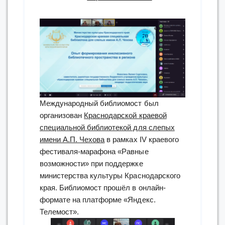
земля
героев»”
Международный библиомост был
организован
Краснодарской краевой
специальной библиотекой для слепых
имени А.П. Чехова
в рамках IV краевого
фестиваля-марафона «Равные
возможности» при поддержке
министерства культуры Краснодарского
края. Библиомост прошёл в онлайн-
формате на платформе «Яндекс.
Телемост».