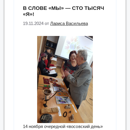
фестиваль
В СЛОВЕ «МЫ» — СТО ТЫСЯЧ
«БрайльФест»”
«Я»!
19.11.2024
от
Лариса Васильева
14 ноября очередной «восовский день»