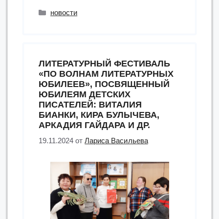
–
Рубрики
новости
территория
чтения,
творчества,
общения».
ЛИТЕРАТУРНЫЙ ФЕСТИВАЛЬ
«Чеховка»
«ПО ВОЛНАМ ЛИТЕРАТУРНЫХ
провела
ЮБИЛЕЕВ», ПОСВЯЩЕННЫЙ
международный
ЮБИЛЕЯМ ДЕТСКИХ
библиомост”
ПИСАТЕЛЕЙ: ВИТАЛИЯ
БИАНКИ, КИРА БУЛЫЧЕВА,
АРКАДИЯ ГАЙДАРА И ДР.
19.11.2024
от
Лариса Васильева