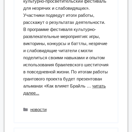
культурно-просветительский фестиваль
для незрячих и слабовидящих».
Участники подведут итоги работы,
расскажут о результатах деятельности.
В программе фестиваля культурно-
развлекательные мероприятия: игры,
викторины, конкурсы и баттлы, незрячие
и слабовидящие читатели смогли
поделиться своими навыками и опытом
использования браилевского шеститочия
в повседневной жизни. По итогам работы
грантового проекта будет презентован
альманах «Как влияет Брайль …
читать
“в
далее...
Башкирской
библиотеке
Рубрики
новости
для
слепых
пройдет