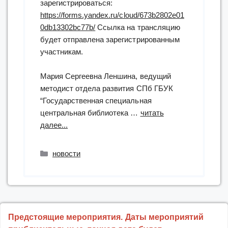
зарегистрироваться:
https://forms.yandex.ru/cloud/673b2802e01
0db13302bc77b/
Ссылка на трансляцию
будет отправлена зарегистрированным
участникам.
Мария Сергеевна Леншина, ведущий
методист отдела развития СПб ГБУК
“Государственная специальная
центральная библиотека …
читать
“онлайн-
далее...
занятие
для
Рубрики
новости
специальных
библиотек
«Особенности
обслуживания
граждан,
Предстоящие мероприятия. Даты мероприятий
оказавшихся