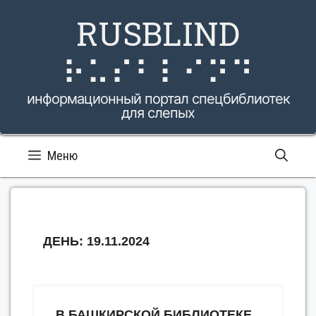
Перейти
RUSBLIND
к
содержимому
⠗⠥⠎⠃⠇⠊⠝⠙
информационный портал спецбиблиотек
для слепых
Меню
ДЕНЬ:
19.11.2024
В БАШКИРСКОЙ БИБЛИОТЕКЕ