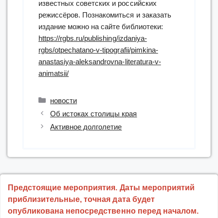
известных советских и российских
режиссёров. Познакомиться и заказать
издание можно на сайте библиотеки:
https://rgbs.ru/publishing/izdaniya-
rgbs/otpechatano-v-tipografii/pimkina-
anastasiya-aleksandrovna-literatura-v-
animatsii/
Рубрики
новости
Об истоках столицы края
Активное долголетие
Предстоящие мероприятия. Даты мероприятий
приблизительные, точная дата будет
опубликована непосредственно перед началом.