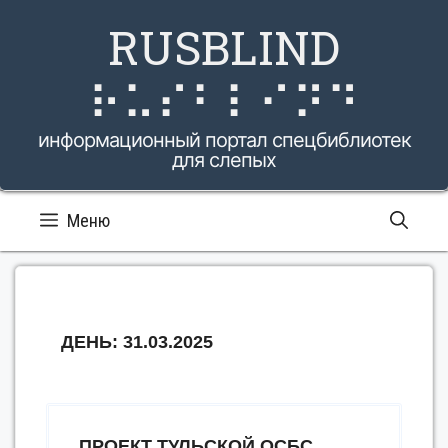
Перейти
RUSBLIND
к
содержимому
⠗⠥⠎⠃⠇⠊⠝⠙
информационный портал спецбиблиотек
для слепых
Меню
ДЕНЬ:
31.03.2025
ПРОЕКТ ТУЛЬСКОЙ ОСБС