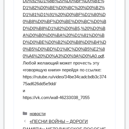
D0%92%D1%8B%20%D0%BF%D0%BE%
D1%82%D0%BE%D0%BC%20%D0%B2%
D1%81%D1%91%20%D0%BF%D1%80%D
0%B8%D0%BF%D0%BE%D0%BC%D0%B
D%D0%B8%D1%82%D0%B5,%20%D0%B
A%D0%B0%D0%BA%20%D1%81%D0%B
D%D0%BE%D0%B2%D0%B8%D0%B4%D
0%B5%D0%BD%D1%8C%D0%B5%E2%8
0%A6%20%D0%A3%D0%9A%D0%A0.pdf
.
Любой желающий может прочесть эту
«говорящую книги» перейдя по ссылке:
https://rutube.ru/video/34be34cadcbdb3c374
75ad626dd5e9dd/
и
https://vk.com/wall-46233038_7055
Рубрики
новости
«ПЕСНИ ВОЙНЫ – ДОРОГИ