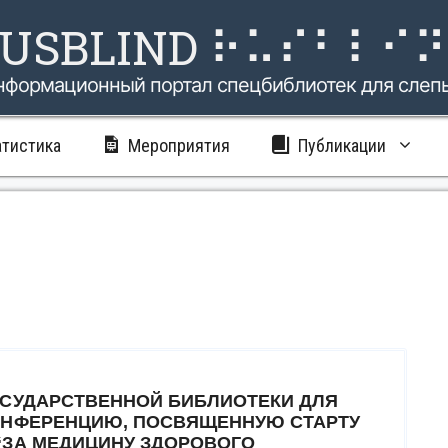
USBLIND ⠗⠥⠎⠃⠇⠊
нформационный портал спецбиблиотек для слеп
атистика
Мероприятия
Публикации
ОСУДАРСТВЕННОЙ БИБЛИОТЕКИ ДЛЯ
ОНФЕРЕНЦИЮ, ПОСВЯЩЕННУЮ СТАРТУ
“ЗА МЕДИЦИНУ ЗДОРОВОГО