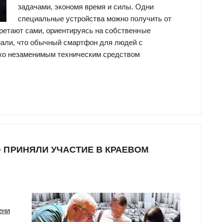
задачами, экономя время и силы. Одни
специальные устройства можно получить от
бретают сами, ориентируясь на собственные
нали, что обычный смартфон для людей с
ько незаменимым техническим средством
кум
м,
ем,
яем»
ммы
 ПРИНЯЛИ УЧАСТИЕ В КРАЕВОМ
я
ания
оном
огии
иченных
ени
остей»”