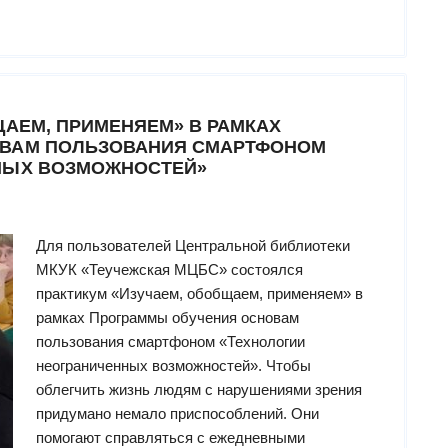
государственной
библиотеки
для
слепых
посетили
ЩАЕМ, ПРИМЕНЯЕМ» В РАМКАХ
пресс-
ОВАМ ПОЛЬЗОВАНИЯ СМАРТФОНОМ
конференцию,
НЫХ ВОЗМОЖНОСТЕЙ»
посвященную
старту
регионального
движения
Для пользователей Центральной библиотеки
“За
МКУК «Теучежская МЦБС» состоялся
медицину
практикум «Изучаем, обобщаем, применяем» в
здорового
рамках Программы обучения основам
долголетия””
пользования смартфоном «Технологии
неограниченных возможностей». Чтобы
облегчить жизнь людям с нарушениями зрения
придумано немало приспособлений. Они
помогают справляться с ежедневными