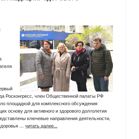
й
в
ателя
ервый
да Росконгресс, член Общественной палаты РФ
ло площадкой для комплексного обсуждения
их основу для активного и здорового долголетия
редставлены ключевые направления деятельности,
“Сотрудники
 здоровья …
читать далее...
Российской