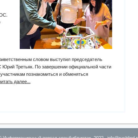
ВОС.
0
приветственным словом выступил председатель
С Юрий Третьяк. По завершении официальной части
 участникам познакомиться и обменяться
“Профессионалы
читать далее...
«Чеховки»
приняли
участие
в
краевом
слёте
активистов
© Информационный портал спецбиблиотек, 2022 info@rusblind.r