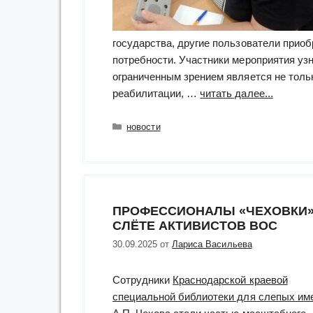
государства, другие пользователи прио
потребности. Участники мероприятия уз
ограниченным зрением является не тол
“практи
реабилитации, …
читать далее...
«Изучае
обобща
Рубрики
новости
примен
в
рамках
Програ
ПРОФЕССИОНАЛЫ «ЧЕХОВКИ»
обучени
СЛЁТЕ АКТИВИСТОВ ВОС
основам
пользов
30.09.2025
от
Лариса Васильева
смартф
«Технол
Сотрудники
Краснодарской краевой
неогран
специальной библиотеки для слепых им
возможн