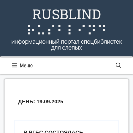
Перейти
RUSBLIND
к
содержимому
⠗⠥⠎⠃⠇⠊⠝⠙
информационный портал спецбиблиотек
для слепых
Меню
ДЕНЬ:
19.09.2025
В РГБС СОСТОЯЛАСЬ