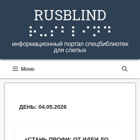
Перейти
RUSBLIND
к
содержимому
⠗⠥⠎⠃⠇⠊⠝⠙
информационный портал спецбиблиотек
для слепых
Меню
ДЕНЬ:
04.05.2026
«СТАНЬ ПРОФИ: ОТ ИДЕИ ДО