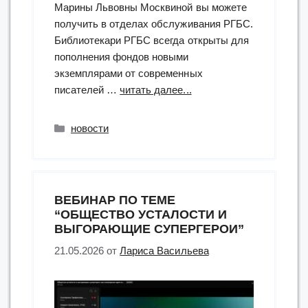
Марины Львовны Москвиной вы можете
получить в отделах обслуживания РГБС.
Библиотекари РГБС всегда открыты для
пополнения фондов новыми
экземплярами от современных
“Писатель
писателей …
читать далее...
Марина
Москвина
Рубрики
новости
подарила
РГБС
книги
с
ВЕБИНАР ПО ТЕМЕ
автографом”
“ОБЩЕСТВО УСТАЛОСТИ И
ВЫГОРАЮЩИЕ СУПЕРГЕРОИ”
21.05.2026
от
Лариса Васильева