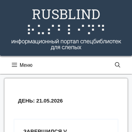
Перейти
RUSBLIND
к
содержимому
⠗⠥⠎⠃⠇⠊⠝⠙
информационный портал спецбиблиотек
для слепых
Меню
ДЕНЬ:
21.05.2026
ЗАВЕРШИЛСЯ V