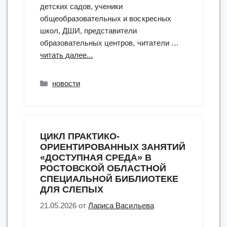
детских садов, ученики
общеобразовательных и воскресных
школ, ДШИ, представители
образовательных центров, читатели …
“завершился
читать далее...
V
Межрегиональный
Рубрики
новости
конкурс
иллюстраций
произведений
Николая
ЦИКЛ ПРАКТИКО-
Рубцова”
ОРИЕНТИРОВАННЫХ ЗАНЯТИЙ
«ДОСТУПНАЯ СРЕДА» В
РОСТОВСКОЙ ОБЛАСТНОЙ
СПЕЦИАЛЬНОЙ БИБЛИОТЕКЕ
ДЛЯ СЛЕПЫХ
21.05.2026
от
Лариса Васильева