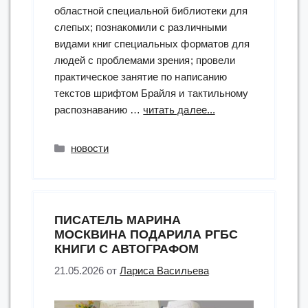
областной специальной библиотеки для
слепых; познакомили с различными
видами книг специальных форматов для
людей с проблемами зрения; провели
практическое занятие по написанию
текстов шрифтом Брайля и тактильному
“цикл
распознаванию …
читать далее...
практико-
ориентированных
Рубрики
новости
занятий
«Доступная
среда»
в
ПИСАТЕЛЬ МАРИНА
Ростовской
МОСКВИНА ПОДАРИЛА РГБС
областной
КНИГИ С АВТОГРАФОМ
специальной
21.05.2026
от
Лариса Васильева
библиотеке
для
слепых”