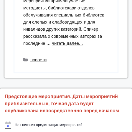
мероприятии приняли участие
методисты, библиотекари отделов
обслуживания специальных библиотек
для слепых и слабовидящих и для
инвалидов других категорий. Спикер
рассказала о современных авторах за
“вебинар
последние …
читать далее...
по
теме
Рубрики
новости
“Общество
усталости
и
выгорающие
супергерои””
Предстоящие мероприятия. Даты мероприятий
приблизительные, точная дата будет
опубликована непосредственно перед началом.
Нет никаких предстоящих мероприятий.