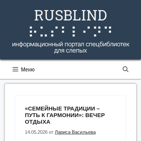
Перейти
RUSBLIND
к
содержимому
⠗⠥⠎⠃⠇⠊⠝⠙
информационный портал спецбиблиотек
для слепых
Меню
«СЕМЕЙНЫЕ ТРАДИЦИИ –
ПУТЬ К ГАРМОНИИ»: ВЕЧЕР
ОТДЫХА
14.05.2026
от
Лариса Васильева