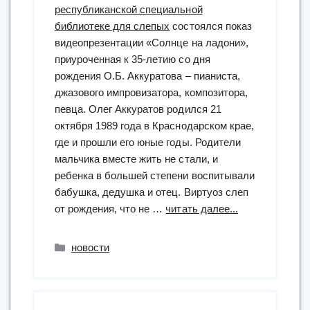
республиканской специальной
библиотеке для слепых
состоялся показ
видеопрезентации «Солнце на ладони»,
приуроченная к 35-летию со дня
рождения О.Б. Аккуратова – пианиста,
джазового импровизатора, композитора,
певца. Олег Аккуратов родился 21
октября 1989 года в Краснодарском крае,
где и прошли его юные годы. Родители
мальчика вместе жить не стали, и
ребенка в большей степени воспитывали
бабушка, дедушка и отец. Виртуоз слеп
“«Солнце
от рождения, что не …
читать далее...
на
ладони»”
Рубрики
новости