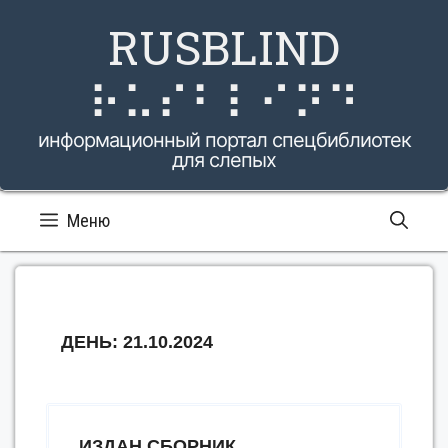
Перейти
RUSBLIND
к
содержимому
⠗⠥⠎⠃⠇⠊⠝⠙
информационный портал спецбиблиотек
для слепых
Меню
ДЕНЬ:
21.10.2024
ИЗДАН СБОРНИК