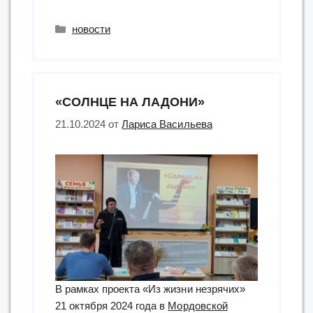
сборник
стихотворений
Рубрики
новости
Танзилы
Давлетбердиной
«Дочь
лета»
«СОЛНЦЕ НА ЛАДОНИ»
рельефно-
точечным
21.10.2024
от
Лариса Васильева
шрифтом
Брайля
на
башкирском
языке”
В рамках проекта «Из жизни незрячих»
21 октября 2024 года в
Мордовской