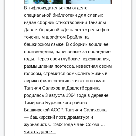
В тифлоиздательском отделе
специальной библиотеки для слепы
х
издан сборник стихотворений Танзилы
Давлетбердиной «Дочь лета» рельефно-
точечным шрифтом Брайля на
башкирском языке. В сборник вошли ее
произведения, написанные за последние
годы. Через свои глубокие переживания,
размышления поэтесса, известная своим
голосом, стремится осмыслить жизнь в
лирико-философских стихах и поэмах.
Танзиля Салиховна Давлетбердина
родилась 3 августа 1964 года в деревне
Тимирово Бурзянского района
Башкирской АССР. Танзиля Салиховна
— башкирский поэт, драматург и
журналист. С 1992 года член Союза …
“издан
читать далее...