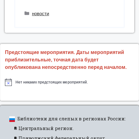
краеведческие
чтения
Рубрики
новости
прошли
в
Свердловской
области”
Предстоящие мероприятия. Даты мероприятий
приблизительные, точная дата будет
опубликована непосредственно перед началом.
Нет никаких предстоящих мероприятий.
Библиотеки для слепых в регионах России:
Центральный регион.
Приволжский федеральный округ.