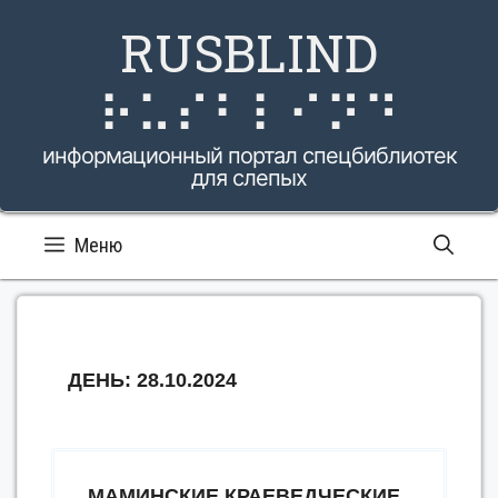
Перейти
RUSBLIND
к
содержимому
⠗⠥⠎⠃⠇⠊⠝⠙
информационный портал спецбиблиотек
для слепых
Меню
ДЕНЬ:
28.10.2024
МАМИНСКИЕ КРАЕВЕДЧЕСКИЕ