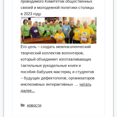
проводимого Комитетом общественных
связей и молодежной политики столицы
в 2023 году.
Его цель – создать межпоколенческий
творческий коллектив волонтеров,
который объединяет изготавливающих
тактильные рукодельные книги и
пособия бабушек-мастериц и студентов
– будущих дефектологов, организаторов
инклюзивных интерактивных …
читать
“«Как
далее...
улыбается
Радость…»:
Рубрики
новости
итоги
проекта