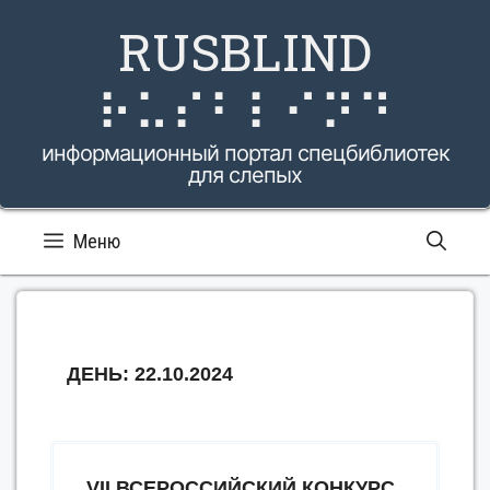
Перейти
RUSBLIND
к
содержимому
⠗⠥⠎⠃⠇⠊⠝⠙
информационный портал спецбиблиотек
для слепых
Меню
ДЕНЬ:
22.10.2024
VII ВСЕРОССИЙСКИЙ КОНКУРС