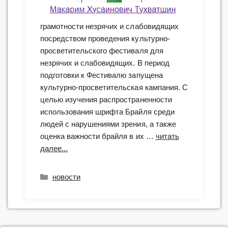
грамотности незрячих и слабовидящих
посредством проведения культурно-
просветительского фестиваля для
незрячих и слабовидящих. В период
подготовки к Фестивалю запущена
культурно-просветительская кампания. С
целью изучения распространенности
использования шрифта Брайля среди
людей с нарушениями зрения, а также
оценка важности брайля в их …
читать
“грантовый
далее...
проект
Главы
Рубрики
новости
Республики
Башкортостан
«Брайль-
интенсив: