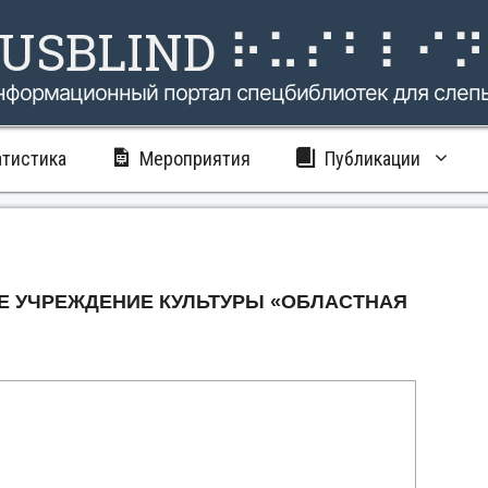
USBLIND ⠗⠥⠎⠃⠇⠊
нформационный портал спецбиблиотек для слеп
атистика
Мероприятия
Публикации
 УЧРЕЖДЕНИЕ КУЛЬТУРЫ «ОБЛАСТНАЯ