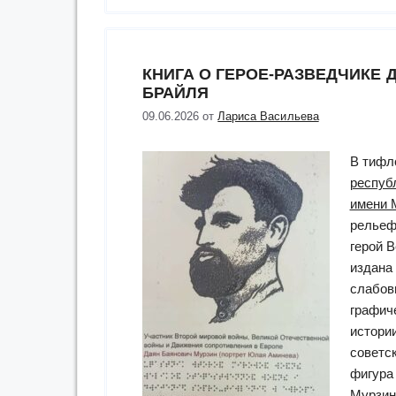
Всероссийского
конкурса
«Библиотека
КНИГА О ГЕРОЕ-РАЗВЕДЧИКЕ
года:
БРАЙЛЯ
экология
и
09.06.2026
от
Лариса Васильева
краеведение»”
В тифл
респуб
имени 
рельеф
герой 
издана
слабов
графич
истори
советс
фигура
Мурзин