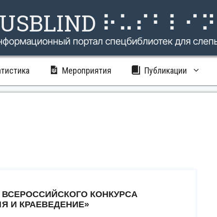
USBLIND ⠗⠥⠎⠃⠇⠊
нформационный портал спецбиблиотек для слеп
атистика
Мероприятия
Публикации
X ВСЕРОССИЙСКОГО КОНКУРСА
ИЯ И КРАЕВЕДЕНИЕ»