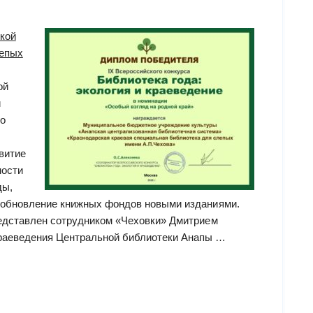
кой
лепых
ой
й
го
витие
ности
ды,
 обновление книжных фондов новыми изданиями.
редставлен сотрудником «Чеховки» Дмитрием
раеведения Центральной библиотеки Анапы …