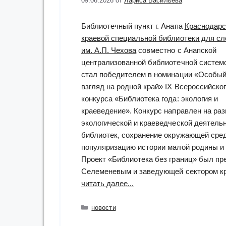
09.06.2026
от
Лариса Васильева
Библиотечный пункт г. Анапа
Краснодарс
краевой специальной библиотеки для с
им. А.П. Чехова
совместно с Анапской
централизованной библиотечной систем
стал победителем в номинации «Особы
взгляд на родной край» IX Всероссийско
конкурса «Библиотека года: экология и
краеведение». Конкурс направлен на раз
экологической и краеведческой деятель
библиотек, сохранение окружающей сре
популяризацию истории малой родины и
Проект «Библиотека без границ» был п
Селеменевым и заведующей сектором к
“«Чеховка»
читать далее...
—
победитель
Рубрики
новости
IX