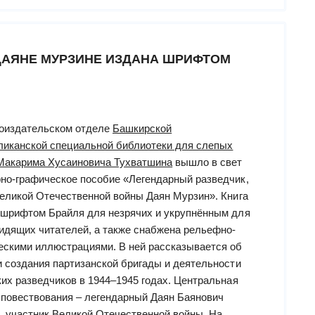
 ДАЯНЕ МУРЗИНЕ ИЗДАНА ШРИФТОМ
оиздательском отделе
Башкирской
ликанской специальной библиотеки для слепых
Макарима Хусаиновича Тухватшина
вышло в свет
но-графическое пособие «Легендарный разведчик,
Великой Отечественной войны Даян Мурзин». Книга
 шрифтом Брайля для незрячих и укрупнённым для
идящих читателей, а также снабжена рельефно-
ескими иллюстрациями. В ней рассказывается об
и создания партизанской бригады и деятельности
ких разведчиков в 1944–1945 годах. Центральная
 повествования – легендарный Даян Баянович
, участник Великой Отечественной войны. На