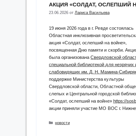
АКЦИЯ «СОЛДАТ, ОСЛЕПШИЙ 
23.06.2026
от
Лариса Васильева
19 июня 2026 года в г. Ревде состоялась
Областная инклюзивная просветительск
акция «Солдат, ослепший на войне»,
посвященная Дню памяти и скорби. Акци
была организована
Свердловской облас
специальной библиотекой для незрячих 
слабовидящих им. Д. Н. Мамина-Сибиря
поддержке Министерства культуры
Свердловской области, Областной обще
слепых и Центральной городской библиот
«Солдат, ослепший на войне»
https://sosb
акции приняли участие МО ВОС г. Нижнег
Рубрики
новости