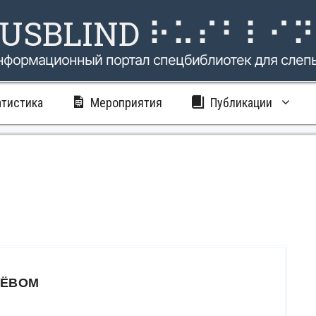
USBLIND ⠗⠥⠎⠃⠇⠊
нформационный портал спецбиблиотек для слеп
атистика
Мероприятия
Публикации
НЁВОМ