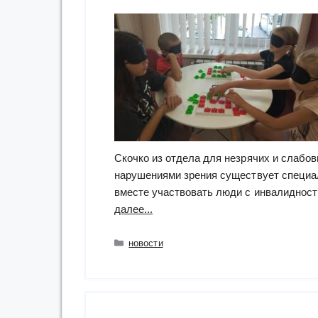
Скочко из отдела для незрячих и слабов
нарушениями зрения существует специал
вместе участвовать люди с инвалидност
“Инклюзивные
далее...
игры
в
Рубрики
новости
Вишнёвом”