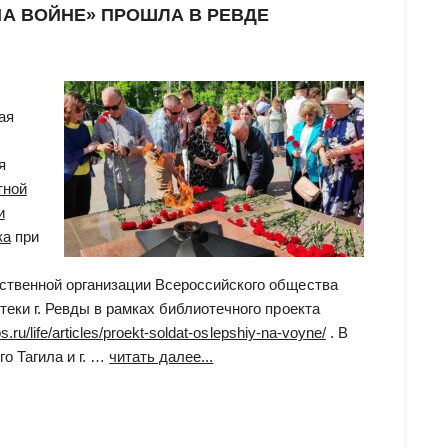
НА ВОЙНЕ» ПРОШЛА В РЕВДЕ
ая
я
тной
и
ка
при
ственной организации Всероссийского общества
еки г. Ревды в рамках библиотечного проекта
s.ru/life/articles/proekt-soldat-oslepshiy-na-voyne/
. В
“Акция
о Тагила и г. …
читать далее...
«Солдат,
ослепший
на