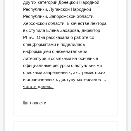
других категорий Донецкой Народной
Республики, Луганской Народной
Республики, Запорожской области,
Херсонской области. В качестве лектора
выступила Елена Захарова, директор
РГБС. Она рассказала о работе со
спецформатами и поделилась
информацией о нежелательной
литературе и ссылками на основные
официальные ресурсы с актуальными
списками запрещенных, экстремистских
и ограниченных к доступу материалов …
“Всероссийский
читать далее...
вебинар
«Работа
Рубрики
новости
библиотек
с
нежелательной
литературой»”