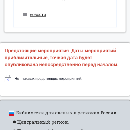
РГБС
получила
Рубрики
новости
награду
Министерства
культуры
Российской
Федерации”
Предстоящие мероприятия. Даты мероприятий
приблизительные, точная дата будет
опубликована непосредственно перед началом.
Нет никаких предстоящих мероприятий.
Библиотеки для слепых в регионах России:
Центральный регион.