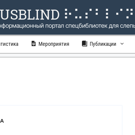
USBLIND ⠗⠥⠎⠃⠇⠊
нформационный портал спецбиблиотек для слеп
атистика
Мероприятия
Публикации
ЧА