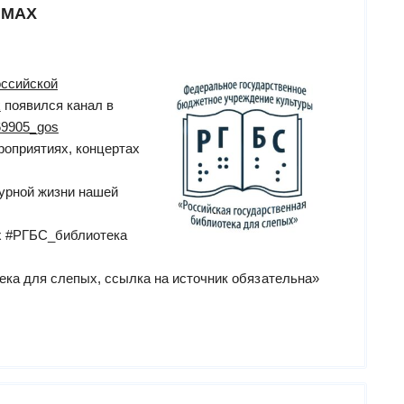
 МАХ
ссийской
х
появился канал в
069905_gos
роприятиях, концертах
турной жизни нашей
 #РГБС_библиотека
ека для слепых, ссылка на источник обязательна»