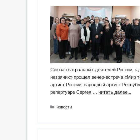
Союза театральных деятелей России, к 
незрячих» прошел вечер-встреча «Мир т
артист России, народный артист Респуб
“«М
репертуаре Сергея …
читать далее...
теат
веч
Рубрики
новости
вст