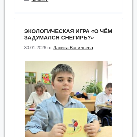
краевого
инклюзивного
фестиваля
«Наш
ЭКОЛОГИЧЕСКАЯ ИГРА «О ЧЁМ
Чехов»”
ЗАДУМАЛСЯ СНЕГИРЬ?»
30.01.2026
от
Лариса Васильева