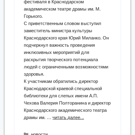
фестиваля в Краснодарском
академическом театре драмы им. М.
Горького.
С приветственным словом выступил
заместитель министра культуры
Краснодарского края Юрий Миланко. Он
подчеркнул важность проведения
инклюзивных мероприятий для
раскрытия творческого потенциала
людей с ограниченными возможностями
здоровья.
К участникам обратились директор
Краснодарской краевой специальной
библиотеки для слепых имени А.П.
Чехова Валерия Полторанина и директор
Краснодарского академического театра
“«Чеховка»
драмы им. …
читать далее...
подвела
итоги
Рубрики
новости