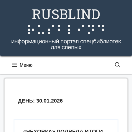
Перейти
RUSBLIND
к
содержимому
⠗⠥⠎⠃⠇⠊⠝⠙
информационный портал спецбиблиотек
для слепых
Меню
ДЕНЬ:
30.01.2026
«ЧЕХОВКА» ПОДВЕЛА ИТОГИ