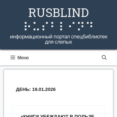
Перейти
RUSBLIND
к
содержимому
⠗⠥⠎⠃⠇⠊⠝⠙
информационный портал спецбиблиотек
для слепых
Меню
ДЕНЬ:
19.01.2026
«КНИГИ УБЕЖДАЮТ В ПОЛЬЗЕ