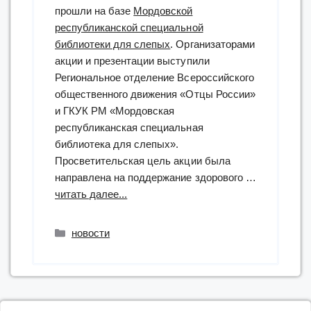
прошли на базе
Мордовской
республиканской специальной
библиотеки для слепых
. Организаторами
акции и презентации выступили
Региональное отделение Всероссийского
общественного движения «Отцы России»
и ГКУК РМ «Мордовская
республиканская специальная
библиотека для слепых».
Просветительская цель акции была
направлена на поддержание здорового …
“«Книги
читать далее...
убеждают
в
Рубрики
новости
пользе
ЗОЖ»:
акция”