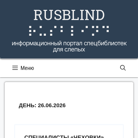
Перейти
RUSBLIND
к
содержимому
⠗⠥⠎⠃⠇⠊⠝⠙
информационный портал спецбиблиотек
для слепых
Меню
ДЕНЬ:
26.06.2026
СПЕЦИАЛИСТЫ «ЧЕХОВКИ»