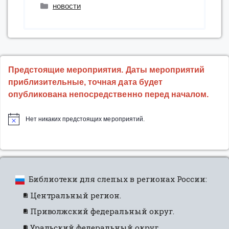
провели
Рубрики
новости
очередную
методическую
консультацию
для
библиотек
Предстоящие мероприятия. Даты мероприятий
Херсонской
приблизительные, точная дата будет
области”
опубликована непосредственно перед началом.
Нет никаких предстоящих мероприятий.
Библиотеки для слепых в регионах России:
Центральный регион.
Приволжский федеральный округ.
Уральский федеральный округ.